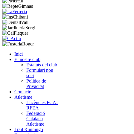
Inici
El nostre club
Estatuts del club
Formulari nou
soci
Politica de
Privacitat
Contacte
Atletisme
Llicències FCA-
RFEA
Federació
Catalana
Atletisme
Trail Running i