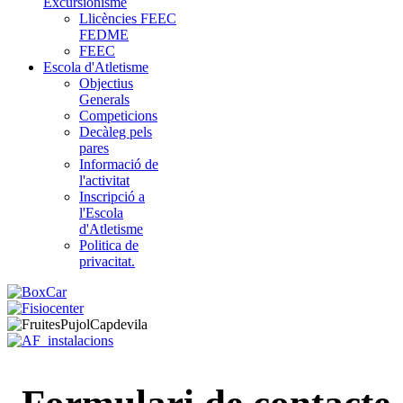
Excursionisme
Llicències FEEC
FEDME
FEEC
Escola d'Atletisme
Objectius
Generals
Competicions
Decàleg pels
pares
Informació de
l'activitat
Inscripció a
l'Escola
d'Atletisme
Politica de
privacitat.